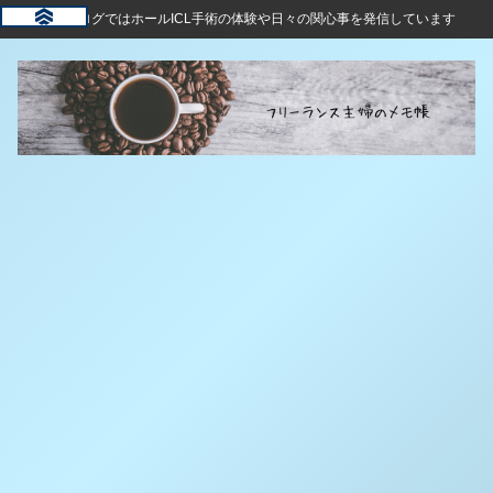
このブログではホールICL手術の体験や日々の関心事を発信しています