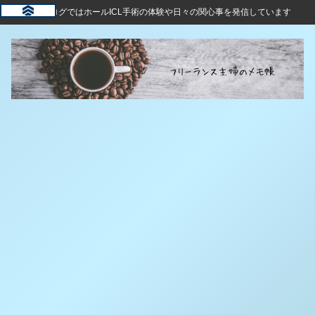
このブログではホールICL手術の体験や日々の関心事を発信しています