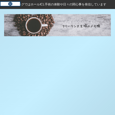
このブログではホールICL手術の体験や日々の関心事を発信しています