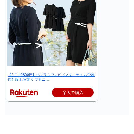
【2点で9800円】ペプラムワンピ《マタニティ お受験
授乳服 お宮参り マタニ…
楽天で購入